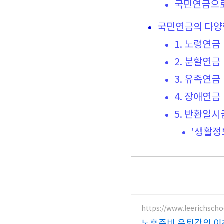
국민연금으로
국민연금의 다양
1. 노령연금
2. 분할연금
3. 유족연금
4. 장애연금
5. 반환일시
'생활정
https://www.leerichsch
노후준비 은퇴강의 이