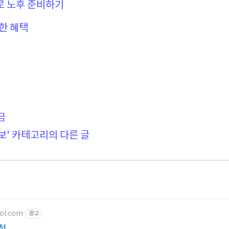
 노후 준비하기
한 혜택
금
보' 카테고리의 다른 글
ool.com
광고
천