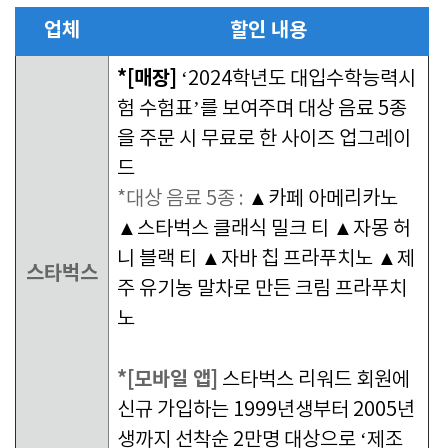
업체
할인 내용
*[매장]
‘2024학년도 대입수학능력시
험 수험표’를 보여주며 대상 음료 5종
을 주문 시 무료로 한 사이즈 업그레이
드
*대상 음료 5종 :
▲카페 아메리카노
▲스타벅스 클래식 밀크 티 ▲자몽 허
니 블랙 티 ▲자바 칩 프라푸치노 ▲제
스타벅스
주 유기농 말차로 만든 크림 프라푸치
노
*[모바일 앱]
스타벅스 리워드 회원에
신규 가입하는 1999년생부터 2005년
생까지 선착순 2만명 대상으로 ‘제조