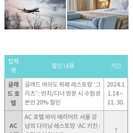
업체
할인 내용
기간
명
글래
글래드 여의도 뷔페 레스토랑 '그
2024.1
드 호
리츠' : 런치/디너 방문 시 수험생
1.14 ~
본인 20% 할인
11. 30.
텔
AC
호텔 바이 메리어트 서울 강
AC
남의 다이닝 레스토랑
‘AC
키친 :
?