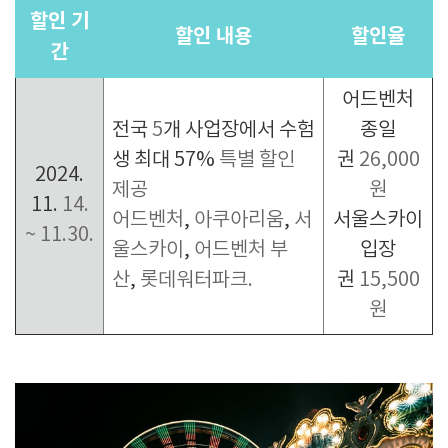
할인 기
할인 내용
할인율
간
어드벤처
전국
5
개 사업장에서 수험
종일
생 최대
57%
특별 할인
권
26,000
2024.
제공
원
11.
14.
어드벤처
,
아쿠아리움
,
서
서울스카이
~ 11.30.
울스카이
,
어드벤처 부
입장
산
,
롯데워터파크.
권
15,500
원