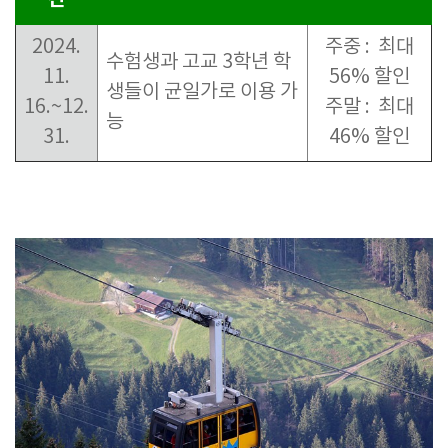
간
2024.
주중 : 최대
수험생과 고교
3
학년 학
11.
56% 할인
생들이
균일가로 이용 가
16.~12.
주말 : 최대
능
31.
46% 할인