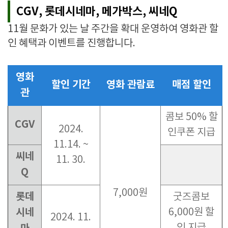
CGV, 롯데시네마, 메가박스, 씨네Q
11
월 문화가 있는 날 주간을 확대 운영하여
영화관 할
인 혜택과 이벤트
를 진행합니다.
영화
할인 기간
영화 관람료
매점 할인
관
콤보 50% 할
CGV
2024.
인쿠폰 지급
11.14. ~
씨네
11. 30.
Q
7,000원
롯데
굿즈콤보
시네
6,000원 할
2024. 11.
인 지급