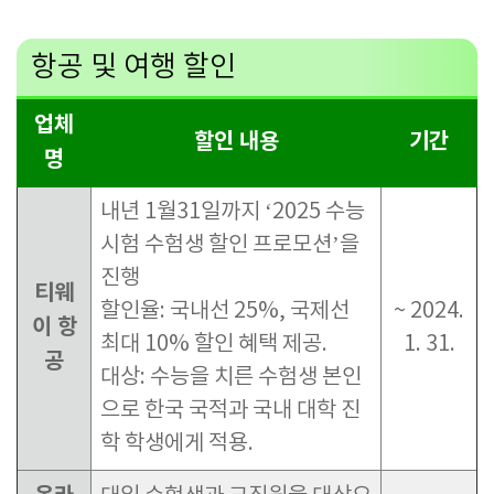
항공 및 여행 할인
업체
할인 내용
기간
명
내년
1
월
31
일까지
‘2025
수능
시험 수험생 할인 프로모션
’
을
진행
티웨
할인율
:
국내선
25%,
국제선
~ 2024.
이 항
최대
10%
할인 혜택 제공
.
1. 31.
공
대상
:
수능을 치른 수험생 본인
으로 한국 국적과 국내 대학 진
학 학생에게 적용
.