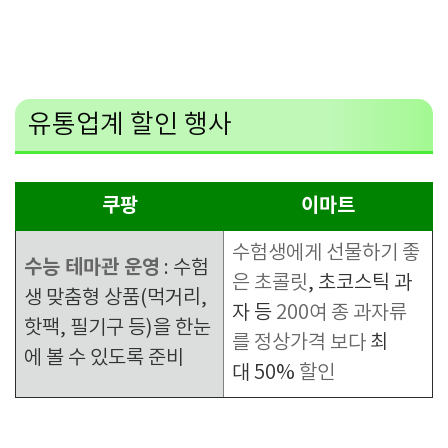
유통업계 할인 행사
쿠팡
이마트
수험생에게 선물하기 좋
수능 테마관 운영
: 수험
은 초콜릿
,
초코스틱 과
생 맞춤형 상품(먹거리,
자 등
200여 종 과자류
핫팩, 필기구 등)을 한눈
를 정상가격 보다
최
에 볼 수 있도록 준비
대
50%
할인