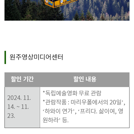
원주영상미디어센터
할인 기간
할인 내용
*독립예술영화 무료 관람
2024. 11.
*관람작품 :
마리우폴에서의
20
일
’,
14. ~ 11.
‘
하와이 연가
’, ‘
프리다
.
삶이여
,
영
23.
원하라
’
등
.