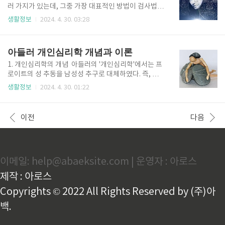
정신병원에서의 입원치료가 요구되는 경우가 많으며,
러 가지가 있는데, 그중 가장 대표적인 방법이 검사법이
실제로 입원 환자의약 40~50%를 차지한다. 1. 주요 증
다. 성격검사는 개인이 가지고 있는 어떤 기질이나 성향
생활정보
2024. 4. 30. 03:28
상 정신분열증의 증상은 여러 형태로 나타날 수 있으
을 측정하는 것으로서 개인에게 습관적으로 나타날 수
나, 그 핵심적인 특징 몇 가지를 살펴보면 다음과 같
있는 어떤 특징을 측정하는 것이다. 유형적으로 보면 성
다. 1) 논리적인 사고의 전개가 어려운 사고의 장애다.
격검사의 시초는 골턴과 홀이 사용한 질문지에서 비롯
아들러 개인심리학 개념과 이론
이들의 말이나 ..
되었다. 그러나 측정학적인 입장에서 본 최초의 성격검
사는 제1차 세계대전 중에 우드워스가 해외에 파견되는
1. 개인심리학의 개념 아들러의 '개인심리학'에서는 프
군인을 상대로 그들이 해와에서 정신적으로 잘 적응할
로이트의 성 추동을 남성성 추구로 대체하였다. 즉, 프
것인지를 가려 내가 위해서 만든 우드워스 개인 데이터
로이트의 생물학적, 외적, 객관적 원인 설명을 심리적,
생활정보
2024. 4. 30. 01:22
시트(1918)라고 할 수 있다. 이후 많은 심리학자가 여
내적, 주관적 원인 설명으로 대체한 것이다. 아들러는
러 가지 목적으로 다양한 검사를 개발하였는데 그들은
인간을 사회적이며 목적론적인 존재인 미래 지향적 인
대체로 정상인과 비정상인을 손쉽게 빨리 변별함으로
간으로 보았다. 인간은 사회적 관심인 사회복리 추구에
이전
다음
써 상담의 대상을 확인하..
도 관심을 갖고 있다고 강조하였다. 즉, 그에 따르면 인
간의 모든 행동은 목적이 있으며 목적이 있는 행동은 행
위가 된다. 아들러는 어린 시절 신체적, 학업적 열등감
이 있었으나 이러한 열등감을 승화시키고 극복하여 열
이메일: help@abaeksite.com | 운영자 : 아로스
등감 자체를 '긍정의 힘'으로 만들었다. 아들러의 연구
과정을 정리하면, 1907년 '기관 열등감과 정신적 보
제작 : 아로스
상'이란 저서를 출판하였으며, 1908년 '공격성 추동'을
통해 성 대..
Copyrights © 2022 All Rights Reserved by (주)아
백.