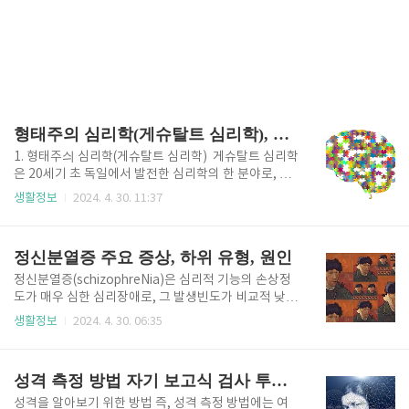
형태주의 심리학(게슈탈트 심리학), 정신 분석학
1. 형태주싀 심리학(게슈탈트 심리학) 게슈탈트 심리학
은 20세기 초 독일에서 발전한 심리학의 한 분야로, 19
10년부터 1912년 사이에 Max Wertheimer의 연구에
생활정보
2024. 4. 30. 11:37
의해 주요 발전을 이루었다. Wertheimer의 논문 "운동
지각에 관한 실험 연구"는 일상적인 지각 현상을 이해
하는 새로운 방식을 제시하면서이 분야의 기초를 강화
정신분열증 주요 증상, 하위 유형, 원인
했다. 이 심리학 분야는 모양과 전체 구조가 개별 부분
의 단순 합보다 중요하다는 관점을 강조한다. 이 분야
정신분열증(schizophreNia)은 심리적 기능의 손상정
의 기초는 에른스트 머프, 기독교 폰 엘렌펠스, 칼 슈투
도가 매우 심한 심리장애로, 그 발생빈도가 비교적 낮지
프와 같은 이론가의 사상에 깊이 뿌리를두고 있다. 머프
만 일단 발병하면 회복되었다 하더라도 다시 재발할 가
생활정보
2024. 4. 30. 06:35
는 공간-형태를 보다 기본적인 요소로 환원할 수 없다고
능성이 높다. 또한 이로 인한 심리적, 사회적 기능의 장
주장했으며, 엘렌펠스는 경험의 질이 감각 요소를 초월
애가 심하여 정상적인 사회생활을 하기가 어려운 경우
한다고 강조했다. 슈툼프는 음악과 인지 연구에서..
가 많다. 우리나라에서는 약 1% 정도가 정신분열증을
성격 측정 방법 자기 보고식 검사 투사적 검사
앓고 있으며, 남녀의 발생 빈도는 비슷하다고 한다. 정
신분열증은 청년기에 많이 발생하고 장애가 심해져서
성격을 알아보기 위한 방법 즉, 성격 측정 방법에는 여