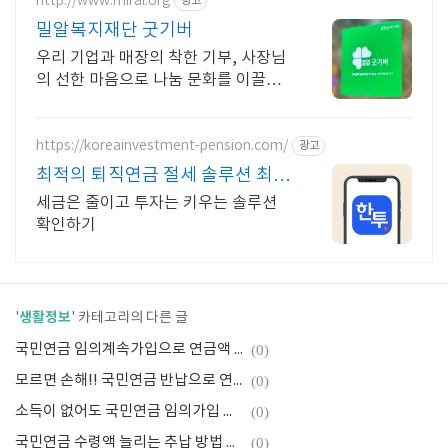
http://www.miral.org
광고
밀알복지재단 굿기버
우리 기업과 매장의 착한 기부, 사장님
의 선한 마음으로 나눔 문화를 이끌어
주세요!
https://koreainvestment-pension.com/
광고
최적의 퇴직연금 절세 솔루션 최대
148.5만원 절세
세금은 줄이고 투자는 키우는 솔루션
확인하기
생활정보
'
' 카테고리의 다른 글
국민연금 임의계속가입으로 연금액 늘리는 팁
(0)
모르면 손해!! 국민연금 반납으로 연금액 30% 늘리기
(0)
소득이 없어도 국민연금 임의가입 가능? 불가능?
(0)
국민연금 수령액 늘리는 추납 방법 알아보기
(0)